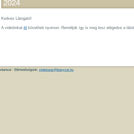
2024
Kedves Látogató!
A videóinkat
itt
követheti nyomon. Reméljük így is meg lesz elégedve a látot
ntartva! - Elérhetőségünk:
vtgleinwar@leanyvar.hu