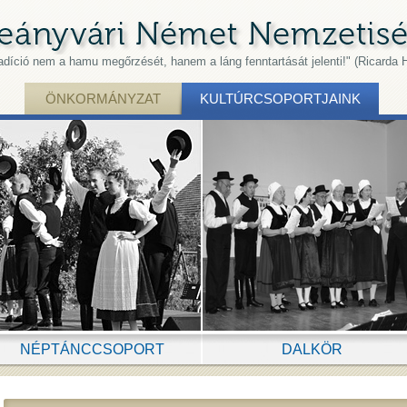
radíció nem a hamu megőrzését, hanem a láng fenntartását jelenti!" (Ricarda 
ÖNKORMÁNYZAT
KULTÚRCSOPORTJAINK
NÉPTÁNCCSOPORT
DALKÖR