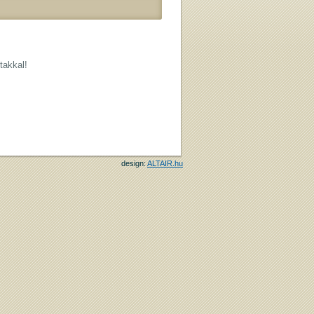
takkal!
design:
ALTAIR.hu