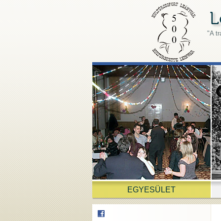
"A t
EGYESÜLET