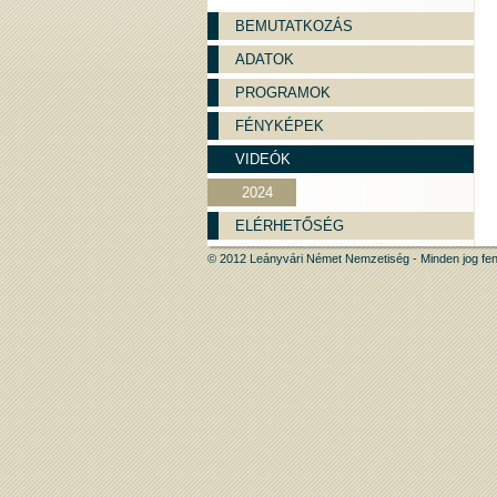
BEMUTATKOZÁS
ADATOK
PROGRAMOK
FÉNYKÉPEK
VIDEÓK
2024
ELÉRHETŐSÉG
© 2012 Leányvári Német Nemzetiség - Minden jog fen