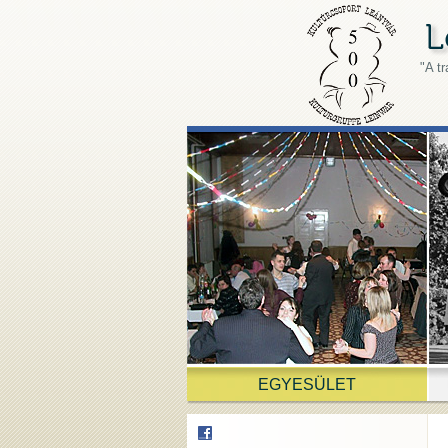
"A t
EGYESÜLET