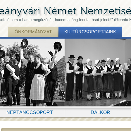
radíció nem a hamu megőrzését, hanem a láng fenntartását jelenti!" (Ricarda 
ÖNKORMÁNYZAT
KULTÚRCSOPORTJAINK
NÉPTÁNCCSOPORT
DALKÖR