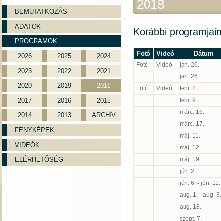
2018
BEMUTATKOZÁS
ADATOK
Korábbi programjai
PROGRAMOK
Fotó
Videó
Dátum
2026
2025
2024
Fotó
Videó
jan. 26.
2023
2022
2021
jan. 26.
2020
2019
2018
Fotó
Videó
febr. 2.
2017
2016
2015
febr. 9.
márc. 16.
2014
2013
ARCHÍV
márc. 17.
FÉNYKÉPEK
máj. 11.
VIDEÓK
máj. 12.
ELÉRHETŐSÉG
máj. 19.
jún. 2.
jún. 6. - jún. 11.
aug. 1. - aug. 3.
aug. 18.
szept. 7.